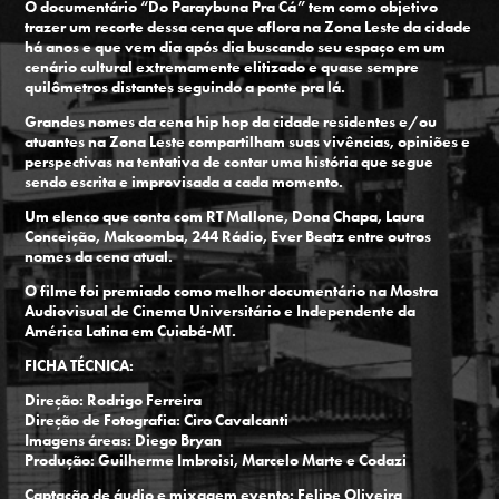
O documentário “Do Paraybuna Pra Cá” tem como objetivo
trazer um recorte dessa cena que aflora na Zona Leste da cidade
há anos e que vem dia após dia buscando seu espaço em um
cenário cultural extremamente elitizado e quase sempre
quilômetros distantes seguindo a ponte pra lá.
Grandes nomes da cena hip hop da cidade residentes e/ou
atuantes na Zona Leste compartilham suas vivências, opiniões e
perspectivas na tentativa de contar uma história que segue
sendo escrita e improvisada a cada momento.
Um elenco que conta com RT Mallone, Dona Chapa, Laura
Conceição, Makoomba, 244 Rádio, Ever Beatz entre outros
nomes da cena atual.
O filme foi premiado como melhor documentário na Mostra
Audiovisual de Cinema Universitário e Independente da
América Latina em Cuiabá-MT.
FICHA TÉCNICA:
Direção: Rodrigo Ferreira
Direção de Fotografia: Ciro Cavalcanti
Imagens áreas: Diego Bryan
Produção: Guilherme Imbroisi, Marcelo Marte e Codazi
Captação de áudio e mixagem evento: Felipe Oliveira