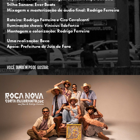
Trilha Sonora: Ever Beatz
Mixagem e masterização de áudio final: Rodrigo Ferreira
Roteiro: Rodrigo Ferreira e Ciro Cavalcanti
Iluminação shows: Vinicius Ildefonso
Montagem e colorização: Rodrigo Ferreira
Uma realização: Beco
Apoio: Prefeitura de Juiz de Fora
Você também pode gostar:
Corta Quebranto.Doc
2025