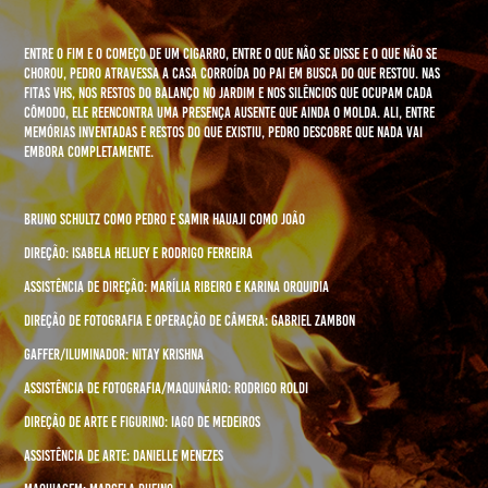
Entre o fim e o começo de um cigarro, entre o que não se disse e o que não se
chorou, Pedro atravessa a casa corroída do pai em busca do que restou. Nas
fitas VHS, nos restos do balanço no jardim e nos silêncios que ocupam cada
cômodo, ele reencontra uma presença ausente que ainda o molda. Ali, entre
memórias inventadas e restos do que existiu, Pedro descobre que nada vai
embora completamente.
Bruno Schultz como Pedro e Samir Hauaji como João
Direção: Isabela Heluey e Rodrigo Ferreira
Assistência de Direção: Marília Ribeiro e Karina Orquidia
Direção de Fotografia e Operação de Câmera: Gabriel Zambon
Gaffer/Iluminador: Nitay Krishna
Assistência de Fotografia/Maquinário: Rodrigo Roldi
Direção de Arte e Figurino: Iago de Medeiros
Assistência de Arte: Danielle Menezes